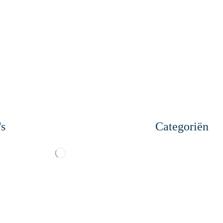
's
Categoriën