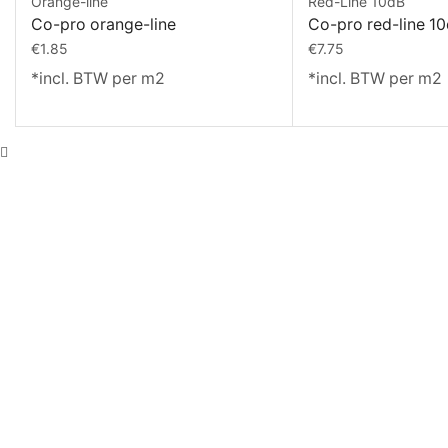
Orange-line
Red-Line 10dB
Co-pro orange-line
Co-pro red-line 1
€
1.85
€
7.75
*incl. BTW per m2
*incl. BTW per m2