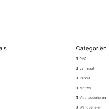
a's
Categoriën
PVC
Laminaat
Parket
Matten
Vloertoebehoren
Wandpanelen