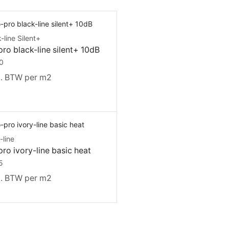
-line Silent+
ro black-line silent+ 10dB
0
l. BTW per m2
-line
ro ivory-line basic heat
5
l. BTW per m2