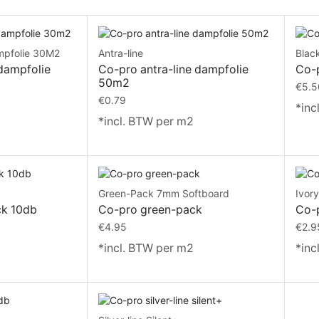
ampfolie 30M2
Antra-line
Black
 dampfolie
Co-pro antra-line dampfolie
Co-p
50m2
€
5.5
€
0.79
*inc
*incl. BTW per m2
Green-Pack 7mm Softboard
Ivory
k 10db
Co-pro green-pack
Co-p
€
4.95
€
2.9
*incl. BTW per m2
*inc