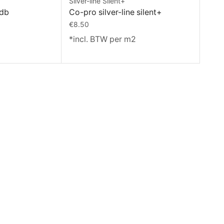
Silver-line Silent+
0db
Co-pro silver-line silent+
€
8.50
*incl. BTW per m2