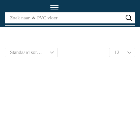
Zoek naar
🔥 PVC vloer