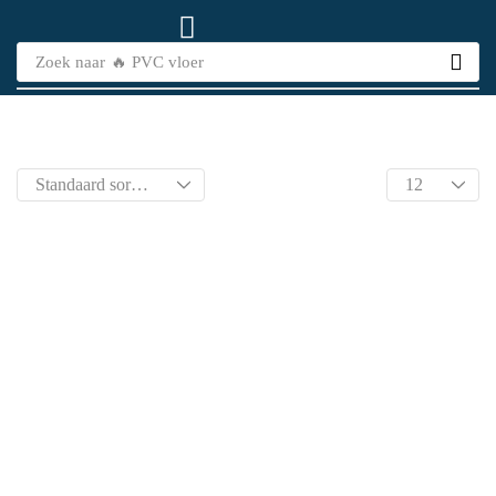
Zoek naar
🔥 PVC vloer