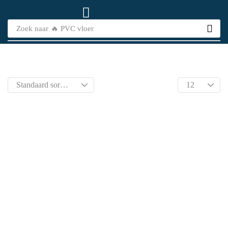
Zoek naar
🔥 PVC vloer