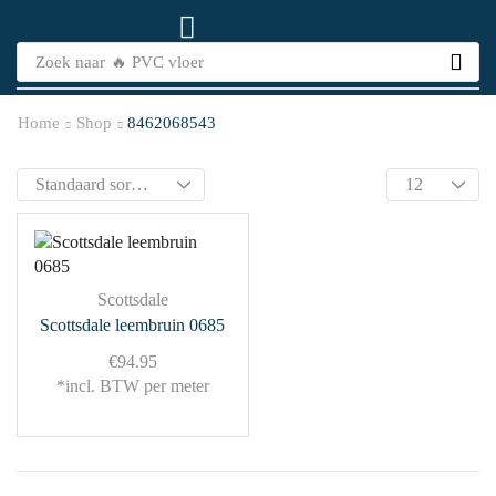
Zoek naar
🔥 PVC vloer
Home
Shop
8462068543
Scottsdale
Scottsdale leembruin 0685
€
94.95
*incl. BTW per meter