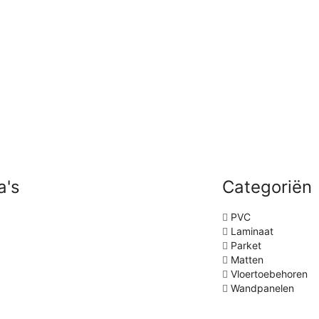
a's
Categoriën
PVC
Laminaat
Parket
Matten
Vloertoebehoren
Wandpanelen