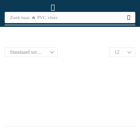
Zoek naar
🔥 PVC vloer