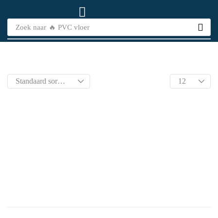
Zoek naar
🔥 PVC vloer