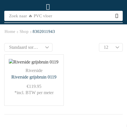
Zoek naar
🔥 PVC vloer
Home
Shop
8302011943
Riverside
Riverside grijsbruin 0119
€
119.95
*incl. BTW per meter