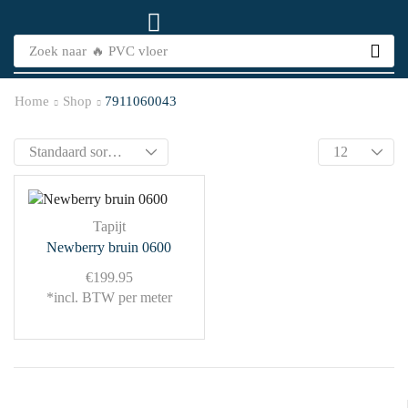
Zoek naar
🔥 PVC vloer
Home
Shop
7911060043
Tapijt
Newberry bruin 0600
€
199.95
*incl. BTW per meter