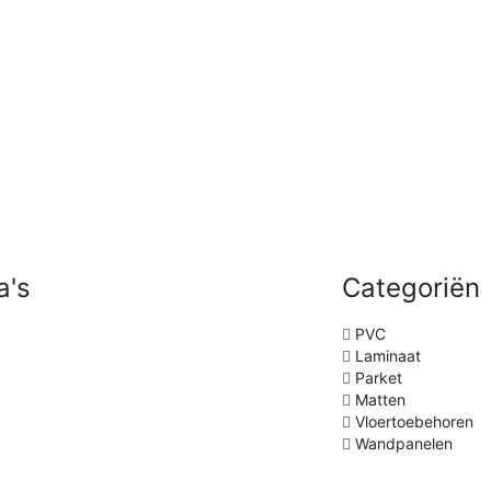
a's
Categoriën
PVC
Laminaat
Parket
Matten
Vloertoebehoren
Wandpanelen