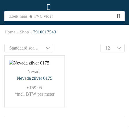
Zoek naar
🔥 PVC vloer
Home
Shop
7910017543
Nevada
Nevada zilver 0175
€
159.95
*incl. BTW per meter