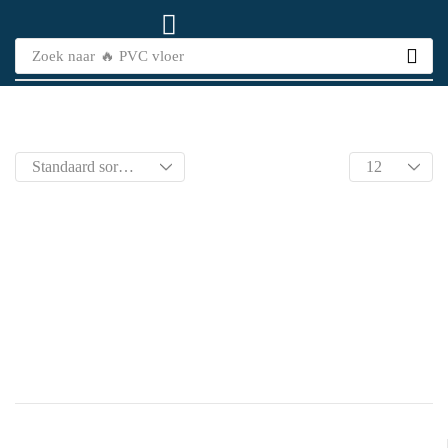
Zoek naar
🔥 PVC vloer