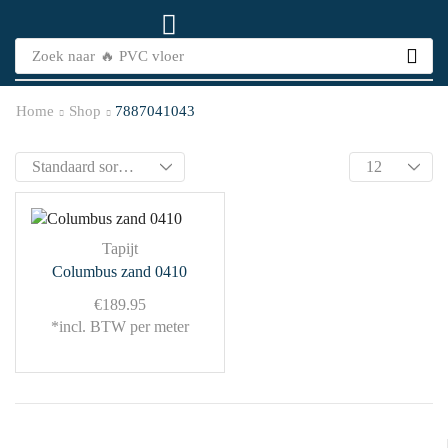
Zoek naar
🔥 PVC vloer
Home
Shop
7887041043
Tapijt
Columbus zand 0410
€
189.95
*incl. BTW per meter