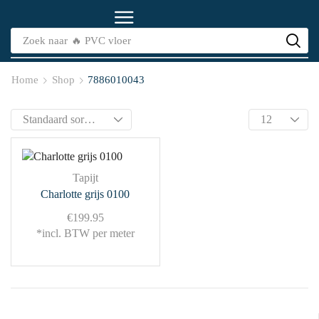
Zoek naar
🔥 PVC vloer
Home
Shop
7886010043
Tapijt
Charlotte grijs 0100
€
199.95
*incl. BTW per meter