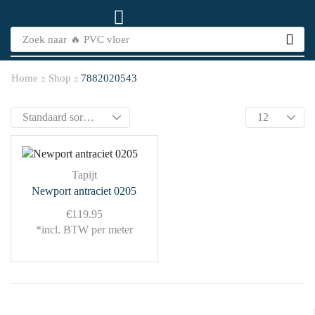
Zoek naar
🔥 PVC vloer
Home
Shop
7882020543
Tapijt
Newport antraciet 0205
€
119.95
*incl. BTW per meter