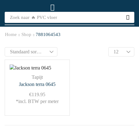
Zoek naar
🔥 PVC vloer
Home
Shop
7881064543
Tapijt
Jackson terra 0645
€
119.95
*incl. BTW per meter