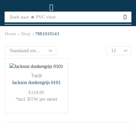
Zoek naar
🔥 PVC vloer
Home
Shop
7881010143
Tapijt
Jackson donkergrijs 0101
€
119.95
*incl. BTW per meter