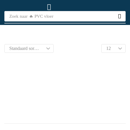
Zoek naar
🔥 PVC vloer