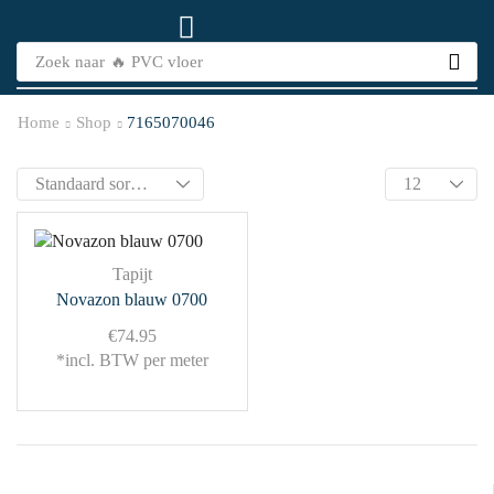
Zoek naar
🔥 PVC vloer
Home
Shop
7165070046
Tapijt
Novazon blauw 0700
€
74.95
*incl. BTW per meter