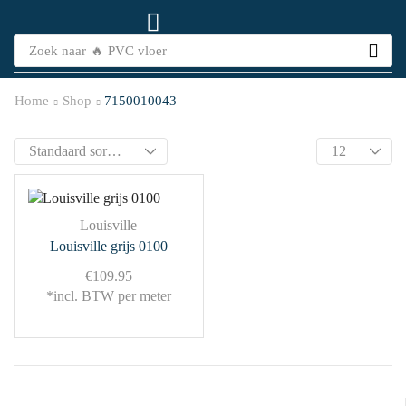
Zoek naar
🔥 PVC vloer
Home
Shop
7150010043
Louisville
Louisville grijs 0100
€
109.95
*incl. BTW per meter