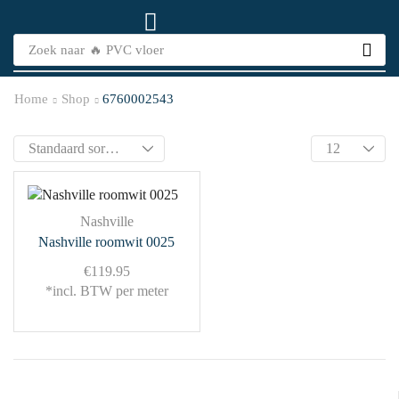
Zoek naar
🔥 PVC vloer
Home
Shop
6760002543
Nashville
Nashville roomwit 0025
€
119.95
*incl. BTW per meter