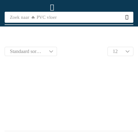
Zoek naar
🔥 PVC vloer