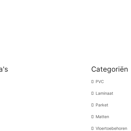
a's
Categoriën
PVC
Laminaat
Parket
Matten
Vloertoebehoren