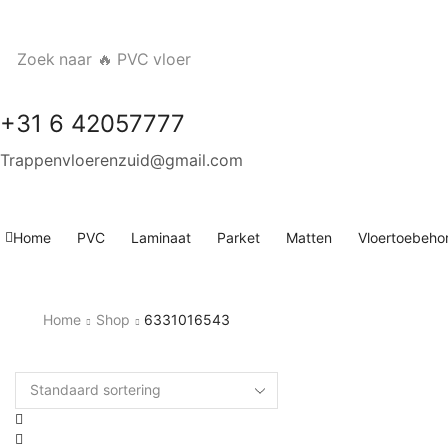
Zoek naar
🔥 PVC vloer
+31 6 42057777
Trappenvloerenzuid@gmail.com
Home
PVC
Laminaat
Parket
Matten
Vloertoebeho
Home
Shop
6331016543