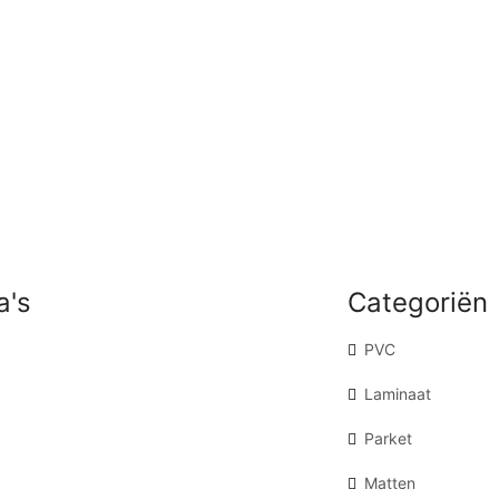
a's
Categoriën
PVC
Laminaat
Parket
Matten