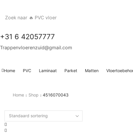
Zoek naar
🔥 PVC vloer
+31 6 42057777
Trappenvloerenzuid@gmail.com
Home
PVC
Laminaat
Parket
Matten
Vloertoebeho
Home
Shop
4516070043