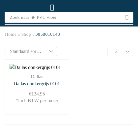
Zoek naar
🔥 PVC vloer
Home
Shop
3050010143
Dallas
Dallas donkergrijs 0101
€
134.95
*incl. BTW per meter