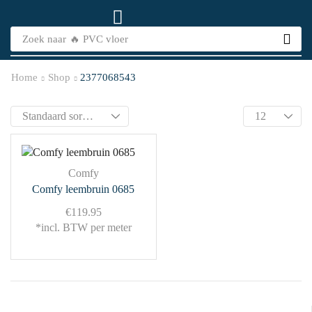
Zoek naar
🔥 PVC vloer
Home
Shop
2377068543
Comfy
Comfy leembruin 0685
€
119.95
*incl. BTW per meter