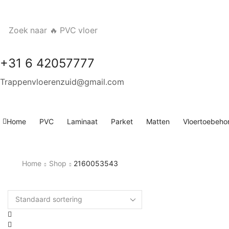
Zoek naar
🔥 PVC vloer
+31 6 42057777
Trappenvloerenzuid@gmail.com
Home
PVC
Laminaat
Parket
Matten
Vloertoebeho
Home
Shop
2160053543