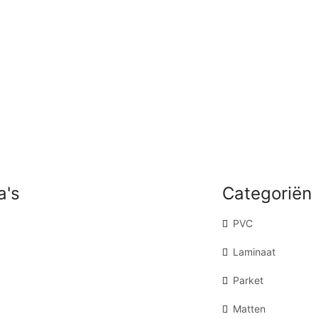
a's
Categoriën
PVC
Laminaat
Parket
Matten