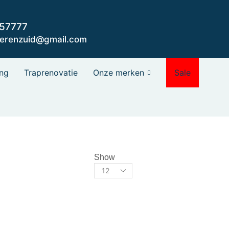
057777
oerenzuid@gmail.com
ng
Traprenovatie
Onze merken
Sale
Show