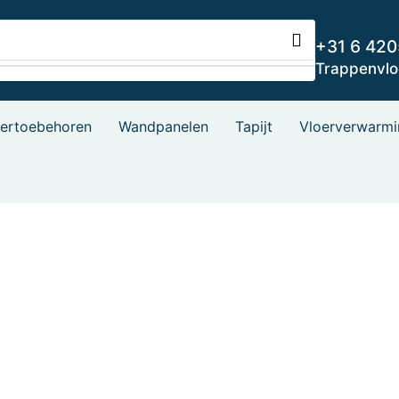
+31 6 42
Trappenvl
oertoebehoren
Wandpanelen
Tapijt
Vloerverwarmi