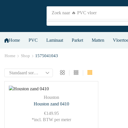
Zoek naar
🔥 PVC vloer
Home
PVC
Laminaat
Parket
Matten
Vloerto
Home
Shop
1575041043
Houston
Houston zand 0410
€
149.95
*incl. BTW per meter