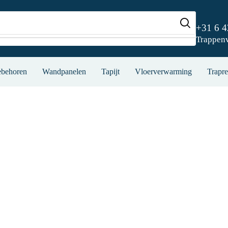
+31 6 
Trappen
ebehoren
Wandpanelen
Tapijt
Vloerverwarming
Trapre