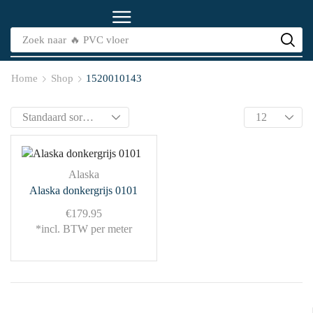
Zoek naar
🔥 PVC vloer
Home
Shop
1520010143
Alaska
Alaska donkergrijs 0101
€
179.95
*incl. BTW per meter