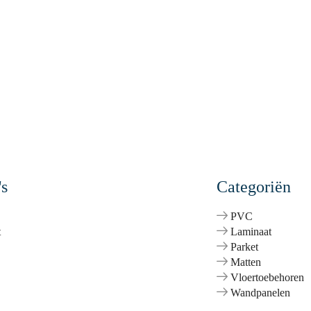
's
Categoriën
PVC
t
Laminaat
Parket
Matten
Vloertoebehoren
Wandpanelen