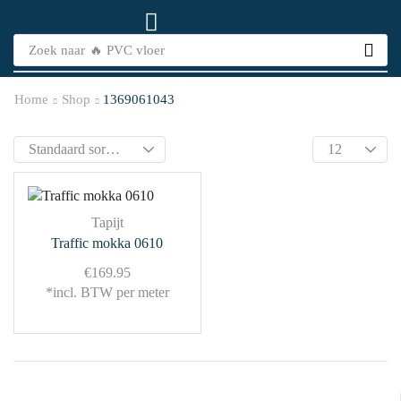
Zoek naar
🔥 PVC vloer
Home
Shop
1369061043
Tapijt
Traffic mokka 0610
€
169.95
*incl. BTW per meter