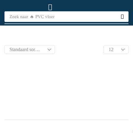
Zoek naar
🔥 PVC vloer