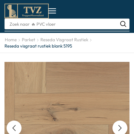
Zoek naar
🔥 PVC visgraat vloer
Home
Parket
Reseda Visgraat Rustiek
Reseda visgraat rustiek blank 5195