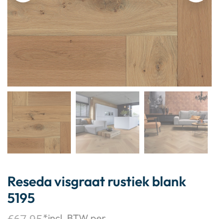
Reseda visgraat rustiek blank
5195
*incl. BTW per