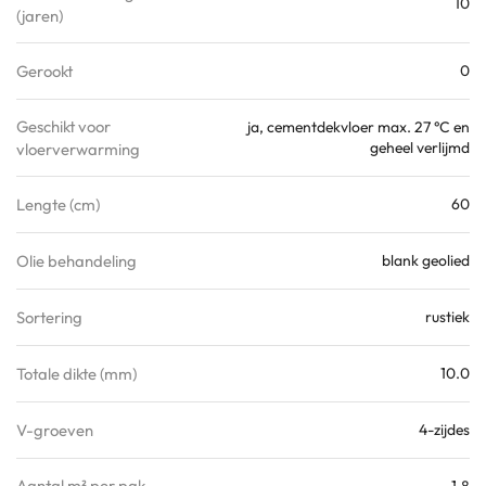
10
(jaren)
Gerookt
0
Geschikt voor
ja, cementdekvloer max. 27 °C en
geheel verlijmd
vloerverwarming
Lengte (cm)
60
Olie behandeling
blank geolied
Sortering
rustiek
Totale dikte (mm)
10.0
V-groeven
4-zijdes
Aantal m² per pak