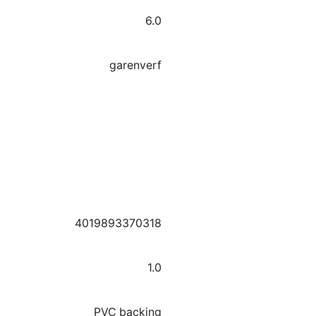
6.0
garenverf
4019893370318
1.0
PVC backing