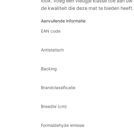
look. Voeg een vleugje klasse toe aan uw
de kwaliteit die deze mat te bieden heeft.
Aanvullende informatie
EAN code
Antistatisch
Backing
Brandclassificatie
Breedte (cm)
Formaldehyde emissie