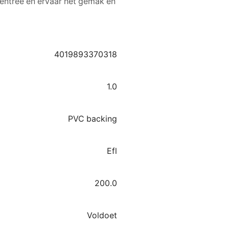
 entree en ervaar het gemak en
4019893370318
1.0
PVC backing
Efl
200.0
Voldoet