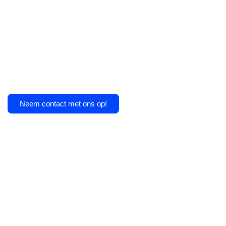
Geschikt voor tapijt
0.0
Geschikt voor vinyl
0.0
Lengte (cm)
240
Soort vloertoebehoren
plinten
Neem contact met ons op!