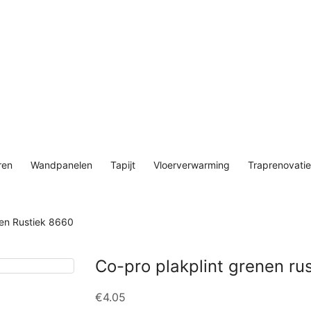
ren
Wandpanelen
Tapijt
Vloerverwarming
Traprenovatie
nen Rustiek 8660
Co-pro plakplint grenen ru
€
4.05