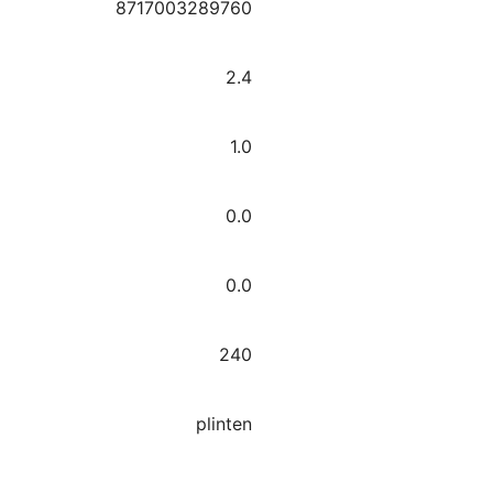
8717003289760
2.4
1.0
0.0
0.0
240
plinten