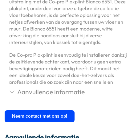
uitstraling met de Co-pro Plakplint Bianco 6551. Deze
plakplint, onderdeel van onze uitgebreide collectie
vloertoebehoren, is de perfecte oplossing voor het
netjes afwerken van de overgang tussen uw vloer en
muur. De Bianco 6551 heeft een moderne, witte
afwerking die naadloos aansluit bij diverse
interieurstijlen, van klassiek tot eigentijds.
De Co-pro Plakplint is eenvoudig te installeren dankzij
de zelfklevende achterkant, waardoor u geen extra
bevestigingsmaterialen nodig heeft. Dit maakt het
een ideale keuze voor zowel doe-het-zelvers als
professionals die op zoek zijn naar een snelle en
efficiënte manier om hun vloerprojecten te voltooien.
Aanvullende informatie
Met de Co-pro Plakplint Bianco 6551 kiest u voor een
combinatie van stijl en functionaliteit. Het biedt niet
alleen een esthetische meerwaarde, maar beschermt
Neem contact met ons op!
ook de randen van uw vloer tegen stof en vuil. Maak uw
vloerproject compleet met deze veelzijdige en
gebruiksvriendelijke plakplint.
Aanvullende informatie