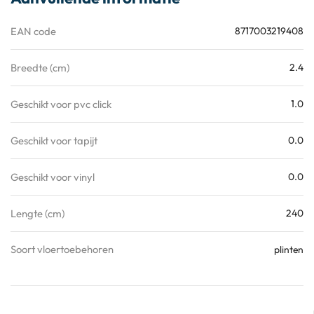
EAN code
8717003219408
Breedte (cm)
2.4
Geschikt voor pvc click
1.0
Geschikt voor tapijt
0.0
Geschikt voor vinyl
0.0
Lengte (cm)
240
Soort vloertoebehoren
plinten