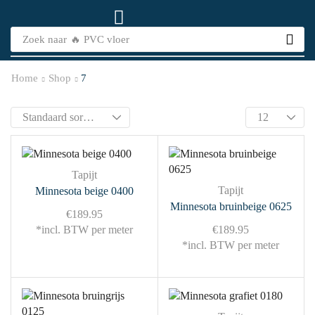
Zoek naar
🔥 PVC vloer
Home
Shop
7
Tapijt
Tapijt
Minnesota beige 0400
Minnesota bruinbeige 0625
€
189.95
*incl. BTW per meter
€
189.95
*incl. BTW per meter