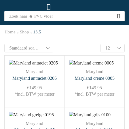
Zoek naar
🔥 PVC vloer
Home
Shop
13.5
Maryland
Maryland
Maryland antraciet 0205
Maryland creme 0005
€
149.95
€
149.95
*incl. BTW per meter
*incl. BTW per meter
Maryland
Maryland