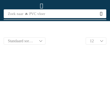
Zoek naar
🔥 PVC vloer