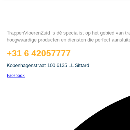
Shop
FAQ
TrappenVloerenZuid is dé specialist op het gebied van tr
More
hoogwaardige producten en diensten die perfect aansluit
+31 6 42057777
Kopenhagenstraat 100 6135 LL Sittard
Facebook