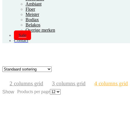
Ambiant
Floer
Meister
Bodiax
Belakos
Overige merken
Sale
Contact
2 columns grid
3 columns grid
4 columns grid
Products per page
Show