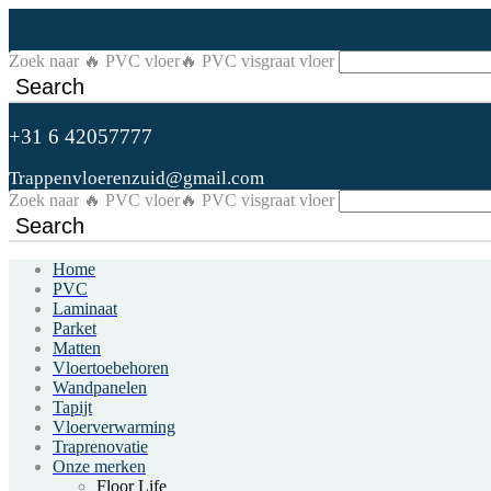
Zoek naar
🔥 PVC vloer
🔥 PVC visgraat vloer
Search
+31 6 42057777
Trappenvloerenzuid@gmail.com
Zoek naar
🔥 PVC vloer
🔥 PVC visgraat vloer
Search
Home
PVC
Laminaat
Parket
Matten
Vloertoebehoren
Wandpanelen
Tapijt
Vloerverwarming
Traprenovatie
Onze merken
Floor Life