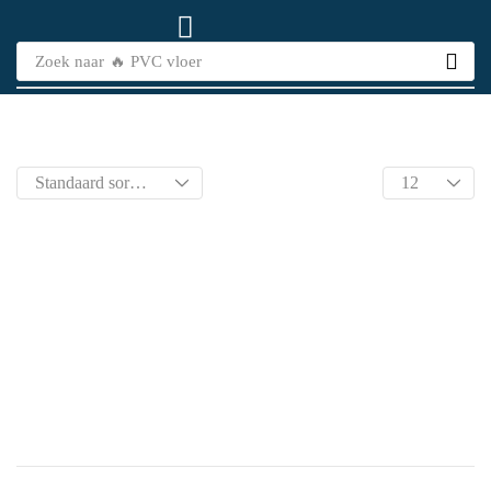
Zoek naar
🔥 PVC vloer