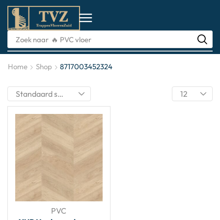
Zoek naar
🔥 PVC vloer
Home
Shop
8717003452324
PVC