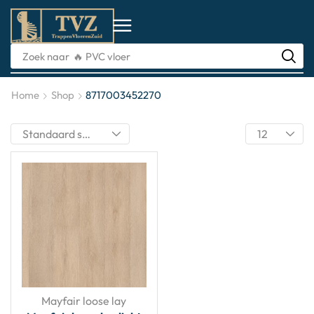
Zoek naar
🔥 PVC vloer
Home
Shop
8717003452270
Mayfair loose lay