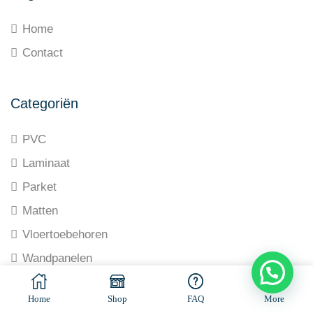
Home
Contact
Categoriën
PVC
Laminaat
Parket
Matten
Vloertoebehoren
Wandpanelen
© All rights reserved. Made by
Ramaekers-Consultancy
Home
Shop
FAQ
More