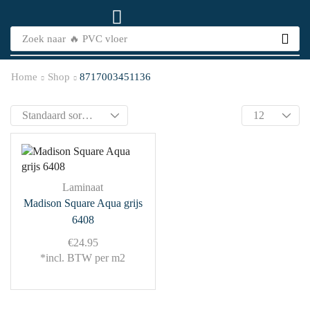
Zoek naar
🔥 PVC vloer
Home
Shop
8717003451136
Laminaat
Madison Square Aqua grijs
6408
€
24.95
*incl. BTW per m2