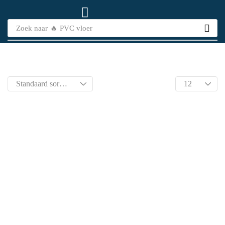
Zoek naar
🔥 PVC vloer