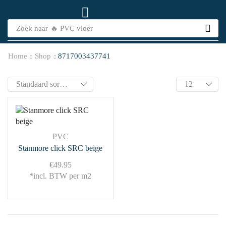
Zoek naar
🔥 PVC vloer
Home
Shop
8717003437741
PVC
Stanmore click SRC beige
€
49.95
*incl. BTW per m2